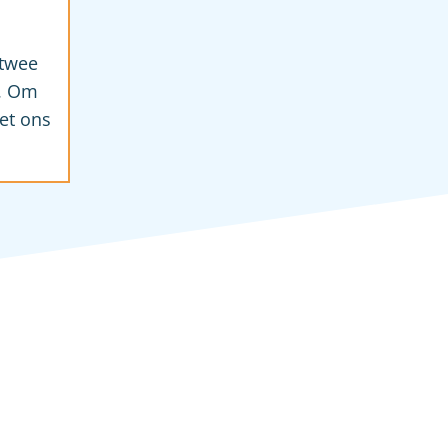
 twee
g. Om
t ons