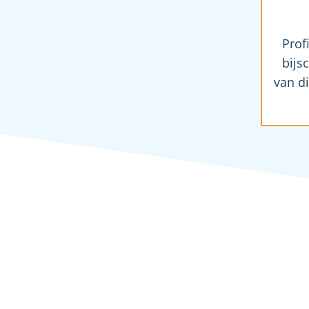
Prof
bijs
van di