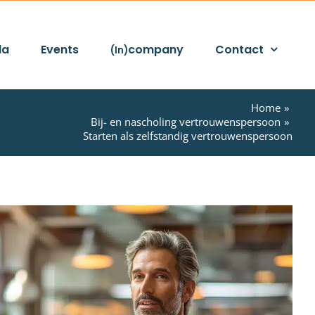
da
Events
company
Contact
(In)
Home
Bij- en nascholing vertrouwenspersoon
Starten als zelfstandig vertrouwenspersoon