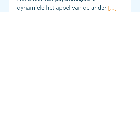
dynamiek: het appèl van de ander
[...]
Valkuilen voor
vertrouwenspersonen
Valkuilen voor
vertrouwenspersonen
7 juli 2025