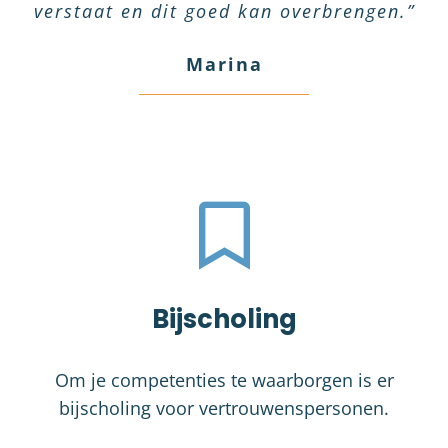
verstaat en dit goed kan overbrengen.”
en plezierige leeromgeving en hield er
enthousiasme weer terug naar huis.
door de hele groep als prettig
Edwin
Daarbij weer wat in je rugzak
een goed tempo in.”
ervaren.”
Marina
meegenomen.”
Marcel
Cindy
Betty
Bijscholing
Om je competenties te waarborgen is er
bijscholing voor vertrouwenspersonen.