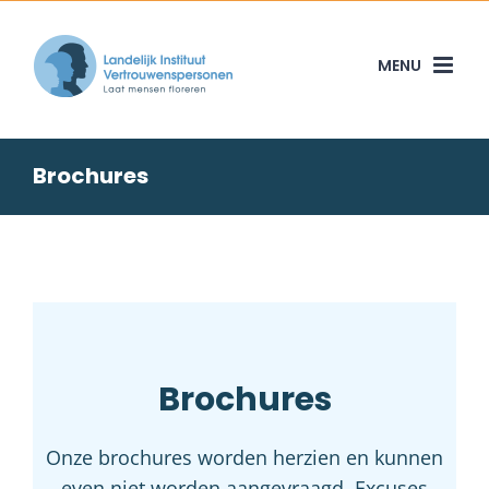
Skip
to
content
Brochures
Brochures
Onze brochures worden herzien en kunnen
even niet worden aangevraagd. Excuses