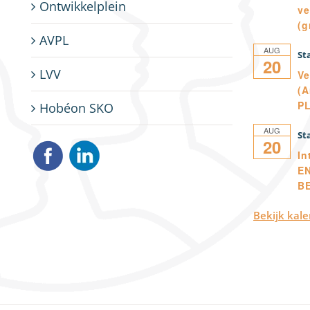
Ontwikkelplein
ve
(g
AVPL
AUG
20
LVV
Ve
(A
P
Hobéon SKO
AUG
20
In
E
B
Bekijk kal