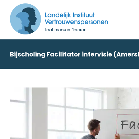
Skip
to
content
Bijscholing Facilitator intervisie (Amers