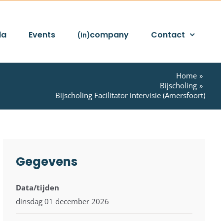
da
Events
company
Contact
(In)
Home
Bijscholing
Bijscholing Facilitator intervisie (Amersfoort)
Gegevens
Data/tijden
dinsdag 01 december 2026