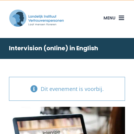
Skip
to
content
Intervision (online) in English
Dit evenement is voorbij.