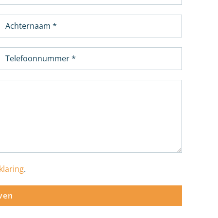
klaring
.