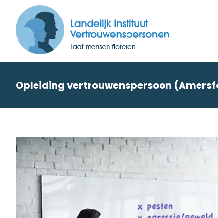
Skip
to
content
Opleiding vertrouwenspersoon (Amersf