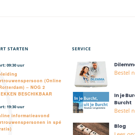
RT STARTEN
SERVICE
Dilemm
09:30
Bestel 
leiding
rtrouwenspersoon (Online
Rotterdam) – NOG 2
LEKKEN BESCHIKBAAR
In je Bur
Burcht
19:30
Bestel 
line informatieavond
rtrouwenspersonen in spé
Blog
ratis)
Lees on