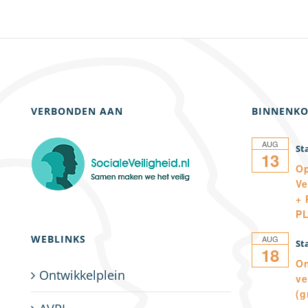
VERBONDEN AAN
BINNENKO
AUG
13
Op
Ve
+ 
P
WEBLINKS
AUG
18
On
Ontwikkelplein
ve
(g