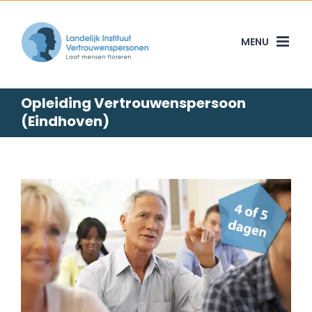
Skip
to
content
Opleiding Vertrouwenspersoon
(Eindhoven)