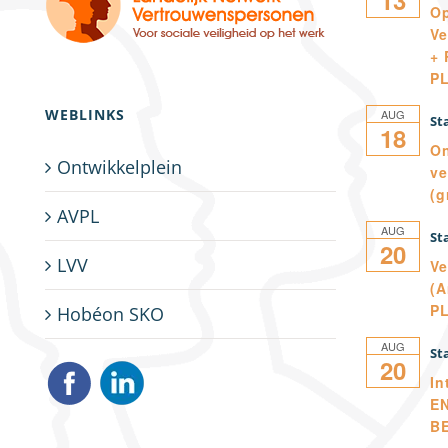
Op
Ve
+ 
P
WEBLINKS
AUG
18
On
Ontwikkelplein
ve
(g
AVPL
AUG
20
LVV
Ve
(A
P
Hobéon SKO
AUG
20
In
E
B