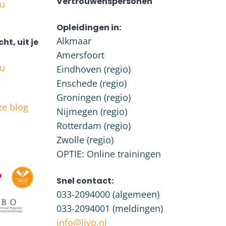
Vertrouwenspersonen
nu
Opleidingen in:
Alkmaar
cht, uit je
Amersfoort
nu
Eindhoven (regio)
Enschede (regio)
Groningen (regio)
ze blog
Nijmegen (regio)
Rotterdam (regio)
Zwolle (regio)
OPTIE: Online trainingen
Snel contact:
033-2094000
(algemeen)
033-2094001
(meldingen)
info@livp.nl