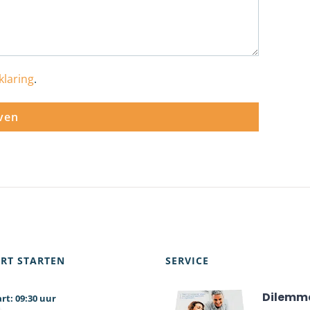
klaring
.
RT STARTEN
SERVICE
Dilemm
09:30