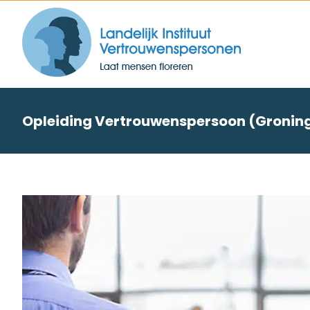
Skip
to
content
Opleiding Vertrouwenspersoon (Gronin