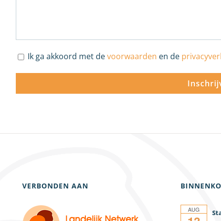
Ik ga akkoord met de
voorwaarden
en de
privacyver
VERBONDEN AAN
BINNENKO
AUG
13