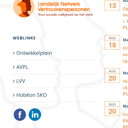
13
Op
Ve
+ 
P
WEBLINKS
AUG
18
On
Ontwikkelplein
ve
(g
AVPL
AUG
20
LVV
Ve
(A
P
Hobéon SKO
AUG
20
In
E
B