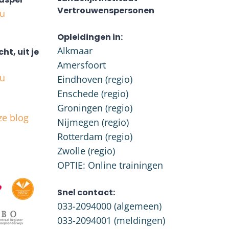
Vertrouwenspersonen
nu
Opleidingen in:
Alkmaar
cht, uit je
Amersfoort
nu
Eindhoven (regio)
Enschede (regio)
Groningen (regio)
ze blog
Nijmegen (regio)
Rotterdam (regio)
Zwolle (regio)
OPTIE: Online trainingen
Snel contact:
033-2094000
(algemeen)
033-2094001
(meldingen)