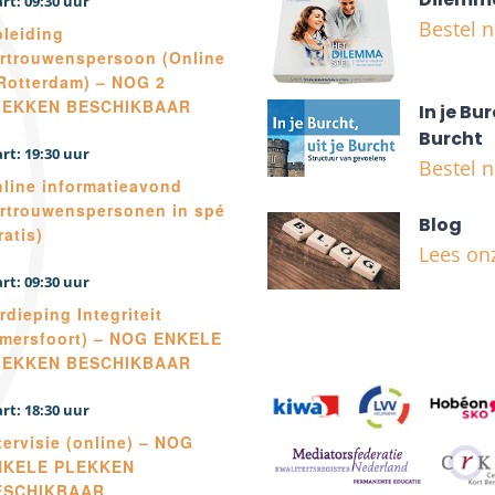
09:30
Bestel 
leiding
rtrouwenspersoon (Online
Rotterdam) – NOG 2
LEKKEN BESCHIKBAAR
In je Bur
Burcht
19:30
Bestel 
line informatieavond
rtrouwenspersonen in spé
Blog
ratis)
Lees on
09:30
rdieping Integriteit
mersfoort) – NOG ENKELE
LEKKEN BESCHIKBAAR
18:30
tervisie (online) – NOG
NKELE PLEKKEN
ESCHIKBAAR