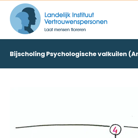
Skip
to
content
Bijscholing Psychologische valkuilen (