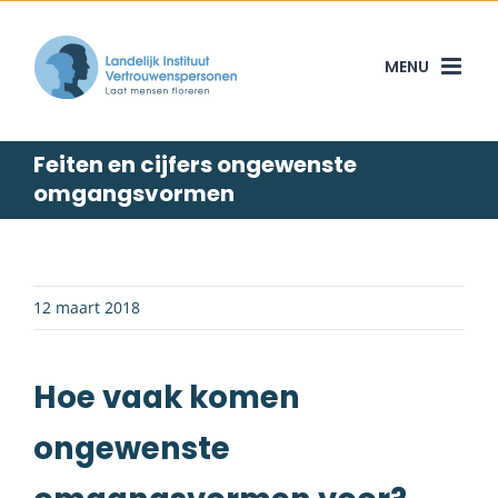
Skip
to
content
Feiten en cijfers ongewenste
omgangsvormen
12 maart 2018
Hoe vaak komen
ongewenste