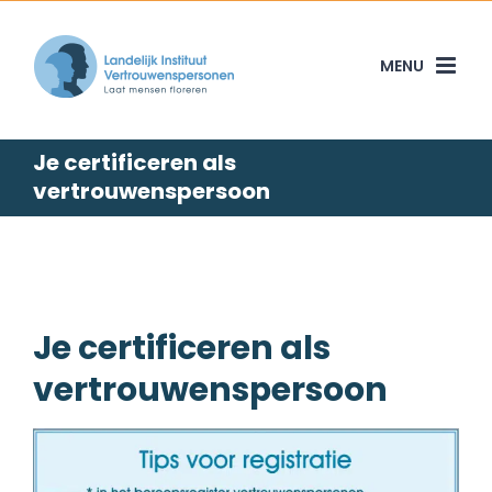
Skip
to
content
Je certificeren als
vertrouwenspersoon
Je certificeren als
vertrouwenspersoon