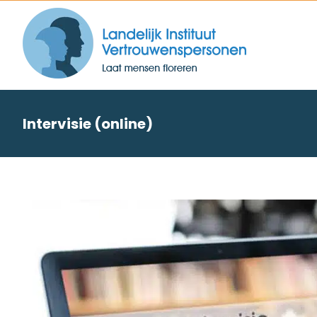
Skip
to
content
Intervisie (online)