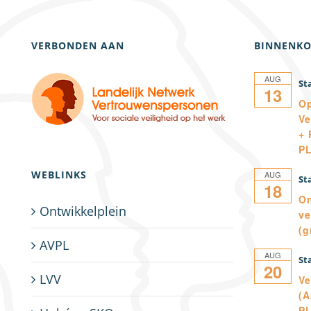
VERBONDEN AAN
BINNENKO
AUG
13
Op
Ve
+ 
P
WEBLINKS
AUG
18
On
Ontwikkelplein
ve
(g
AVPL
AUG
20
LVV
Ve
(A
P