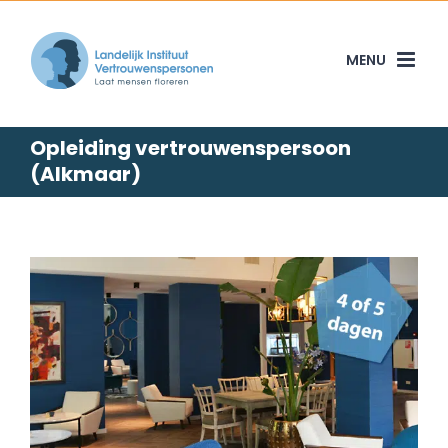
Skip
to
content
Opleiding vertrouwenspersoon
(Alkmaar)