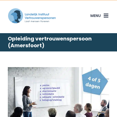
Skip
to
content
Opleiding vertrouwenspersoon
(Amersfoort)