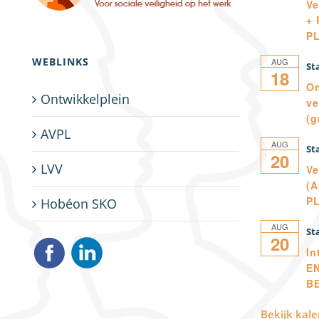
Ve
+ 
P
WEBLINKS
AUG
18
On
Ontwikkelplein
ve
(g
AVPL
AUG
20
LVV
Ve
(A
P
Hobéon SKO
AUG
20
In
E
B
Bekijk kal