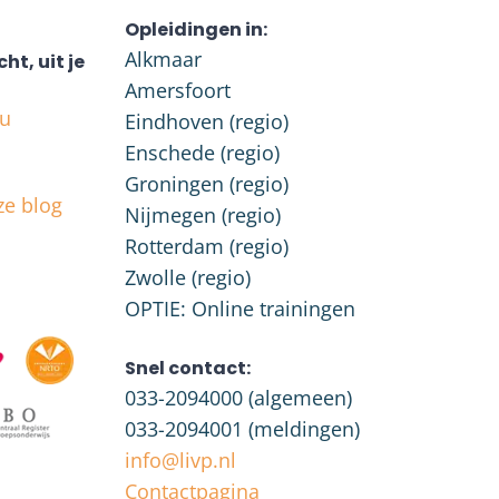
Opleidingen in:
Alkmaar
cht, uit je
Amersfoort
nu
Eindhoven (regio)
Enschede (regio)
Groningen (regio)
ze blog
Nijmegen (regio)
Rotterdam (regio)
Zwolle (regio)
OPTIE: Online trainingen
Snel contact:
033-2094000
(algemeen)
033-2094001
(meldingen)
info@livp.nl
Contactpagina