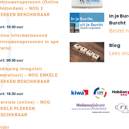
rtrouwenspersoon (Online
Rotterdam) – NOG 2
LEKKEN BESCHIKBAAR
In je Bur
Burcht
19:30
Bestel 
line informatieavond
rtrouwenspersonen in spé
Blog
ratis)
Lees on
09:30
rdieping Integriteit
mersfoort) – NOG ENKELE
LEKKEN BESCHIKBAAR
18:30
tervisie (online) – NOG
NKELE PLEKKEN
ESCHIKBAAR
ender