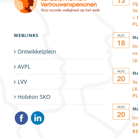
Op
Ve
+ 
P
WEBLINKS
AUG
18
On
Ontwikkelplein
ve
(g
AVPL
AUG
20
LVV
Ve
(A
P
Hobéon SKO
AUG
20
In
E
B