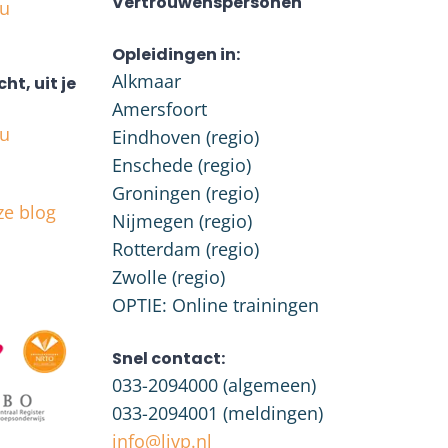
Vertrouwenspersonen
nu
Opleidingen in:
Alkmaar
cht, uit je
Amersfoort
nu
Eindhoven (regio)
Enschede (regio)
Groningen (regio)
ze blog
Nijmegen (regio)
Rotterdam (regio)
Zwolle (regio)
OPTIE: Online trainingen
Snel contact:
033-2094000
(algemeen)
033-2094001
(meldingen)
info@livp.nl