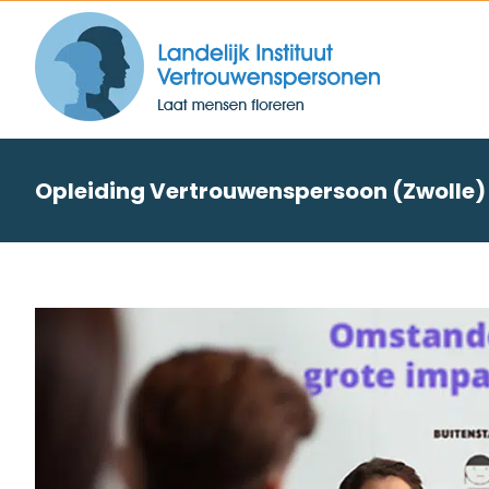
Skip
to
content
Opleiding Vertrouwenspersoon (Zwolle)