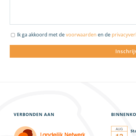
Ik ga akkoord met de
voorwaarden
en de
privacyver
VERBONDEN AAN
BINNENKO
AUG
13