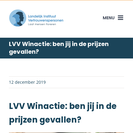
Skip
to
content
LVV Winactie: ben jij in de prijzen
gevallen?
12 december 2019
LVV Winactie: ben jij in de
prijzen gevallen?