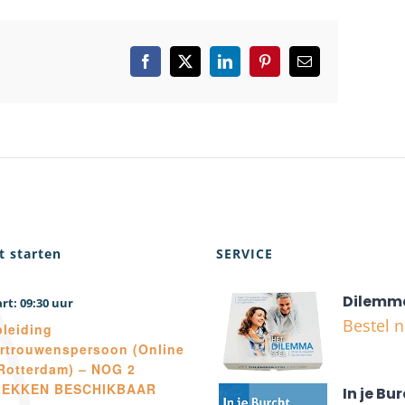
Facebook
X
LinkedIn
Pinterest
E-
mail
t starten
SERVICE
Dilemm
09:30
Bestel 
leiding
rtrouwenspersoon (Online
Rotterdam) – NOG 2
LEKKEN BESCHIKBAAR
In je Bur