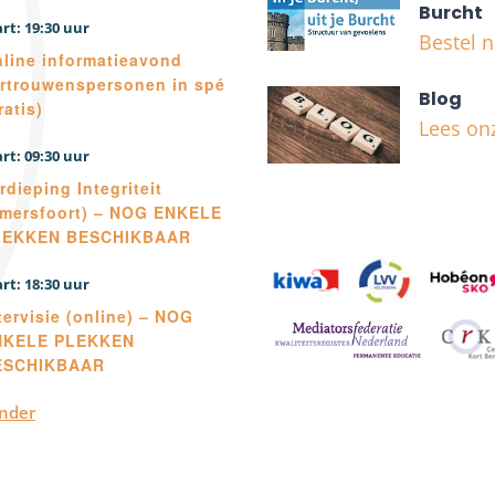
Burcht
19:30
Bestel 
line informatieavond
rtrouwenspersonen in spé
Blog
ratis)
Lees on
09:30
rdieping Integriteit
mersfoort) – NOG ENKELE
LEKKEN BESCHIKBAAR
18:30
tervisie (online) – NOG
NKELE PLEKKEN
ESCHIKBAAR
ender