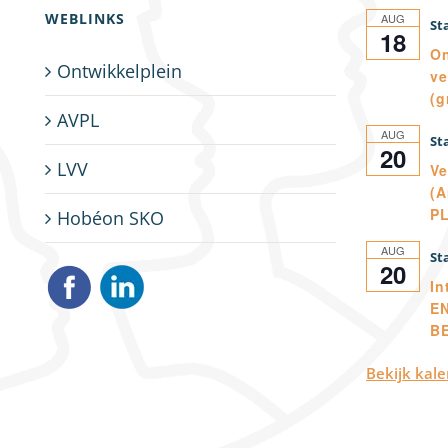
WEBLINKS
AUG
18
On
Ontwikkelplein
ve
(g
AVPL
AUG
20
LVV
Ve
(A
P
Hobéon SKO
AUG
20
In
E
B
Bekijk kal