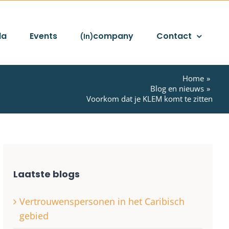
da
Events
company
Contact
(In)
Home
Blog en nieuws
Voorkom dat je KLEM komt te zitten
Laatste blogs
Vertrouwenspersonen in het Caribisch
gebied