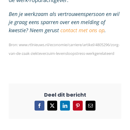
de werk-/opdrachtgever.
Ben je werkzaam als vertrouwenspersoon en wil
je graag eens sparren over een melding of
kwestie? Neem gerust
contact met ons op
.
Bron: www.rtlnieuws.nl/economie/carriere/artikel/4805296/zorg-
van-de-zaak-ziekteverzuim-levensloopstress-werkgerelateerd
Facebook
X
LinkedIn
Pinterest
E-
mail