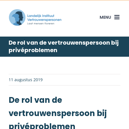
Skip
to
content
De rol van de vertrouwenspersoon bij
privéproblemen
11 augustus 2019
De rol van de
vertrouwenspersoon bij
privéproblemen