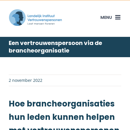
Skip
to
content
Een vertrouwenspersoon via de
brancheorganisatie
2 november 2022
Hoe brancheorganisaties
hun leden kunnen helpen