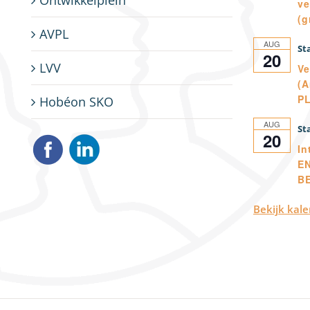
ve
(g
AVPL
AUG
20
LVV
Ve
(A
P
Hobéon SKO
AUG
20
In
E
B
Bekijk kal