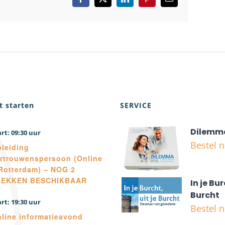
Facebook
X
LinkedIn
Pinterest
E-
mail
t starten
SERVICE
Dilemm
09:30
Bestel 
leiding
rtrouwenspersoon (Online
Rotterdam) – NOG 2
LEKKEN BESCHIKBAAR
In je Bur
Burcht
19:30
Bestel 
line informatieavond