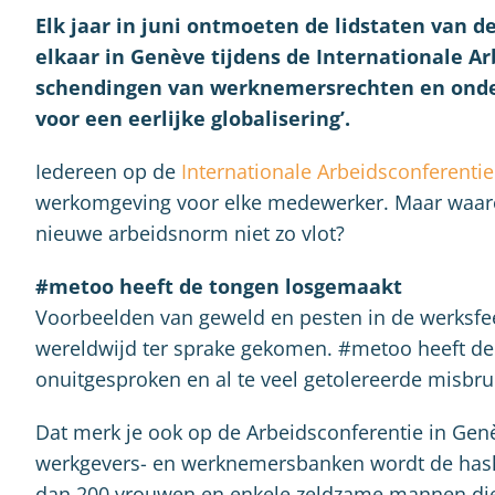
Elk jaar in juni ontmoeten de lidstaten van d
elkaar in Genève tijdens de Internationale A
schendingen van werknemersrechten en onder
voor een eerlijke globalisering’.
Iedereen op de
Internationale Arbeidsconferenti
werkomgeving voor elke medewerker. Maar waar
nieuwe arbeidsnorm niet zo vlot?
#metoo heeft de tongen losgemaakt
Voorbeelden van geweld en pesten in de werksfeer
wereldwijd ter sprake gekomen. #metoo heeft d
onuitgesproken en al te veel getolereerde misbr
Dat merk je ook op de Arbeidsconferentie in Genè
werkgevers- en werknemersbanken wordt de hash
dan 200 vrouwen en enkele zeldzame mannen die