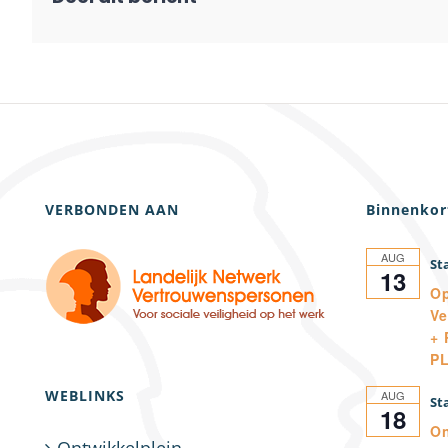
VERBONDEN AAN
Binnenkor
AUG
13
Op
Ve
+ 
P
WEBLINKS
AUG
18
On
Ontwikkelplein