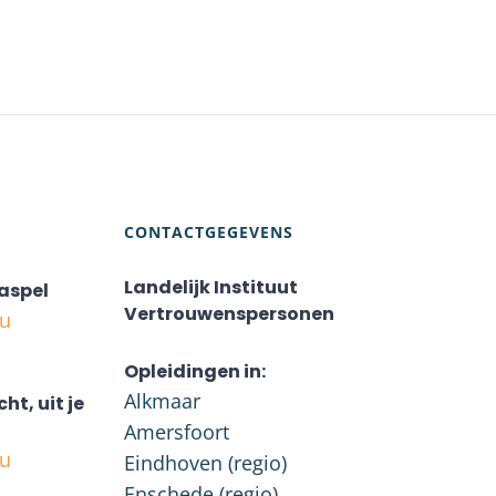
CONTACTGEGEVENS
Landelijk Instituut
aspel
Vertrouwenspersonen
nu
Opleidingen in:
Alkmaar
cht, uit je
Amersfoort
nu
Eindhoven (regio)
Enschede (regio)