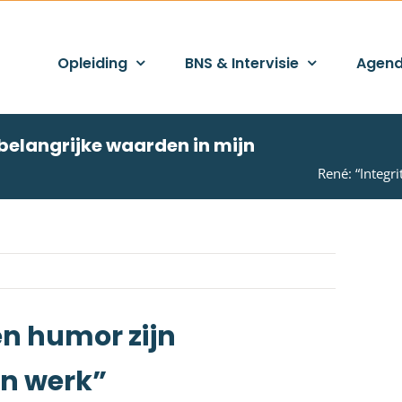
Opleiding
BNS & Intervisie
Agen
 belangrijke waarden in mijn
René: “Integr
 en humor zijn
jn werk”