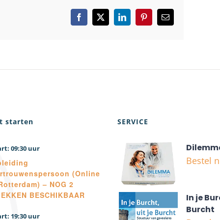
Facebook
X
LinkedIn
Pinterest
E-
mail
t starten
SERVICE
Dilemm
09:30
Bestel 
leiding
rtrouwenspersoon (Online
Rotterdam) – NOG 2
LEKKEN BESCHIKBAAR
In je Bur
Burcht
19:30