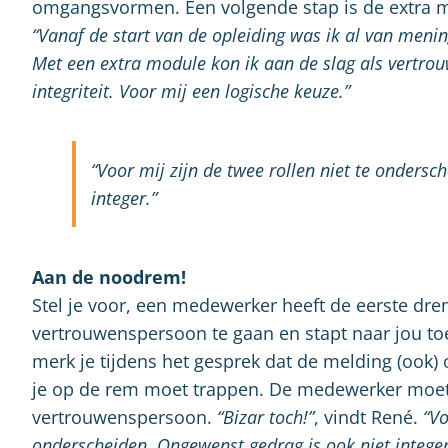
omgangsvormen. Een volgende stap is de extra m
“Vanaf de start van de opleiding was ik al van menin
Met een extra module kon ik aan de slag als vert
integriteit. Voor mij een logische keuze.”
“Voor mij zijn de twee rollen niet te ondersc
integer.”
Aan de noodrem!
Stel je voor, een medewerker heeft de eerste d
vertrouwenspersoon te gaan en stapt naar jou toe
merk je tijdens het gesprek dat de melding (ook) 
je op de rem moet trappen. De medewerker moe
vertrouwenspersoon.
“Bizar toch!”
, vindt René.
“Vo
onderscheiden. Ongewenst gedrag is ook niet integer.