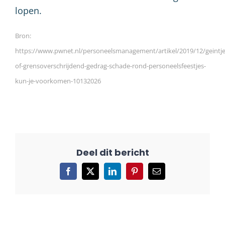
lopen.
Bron:
https://www.pwnet.nl/personeelsmanagement/artikel/2019/12/geintje
of-grensoverschrijdend-gedrag-schade-rond-personeelsfeestjes-
kun-je-voorkomen-10132026
Facebook
X
LinkedIn
Pinterest
E-
mail