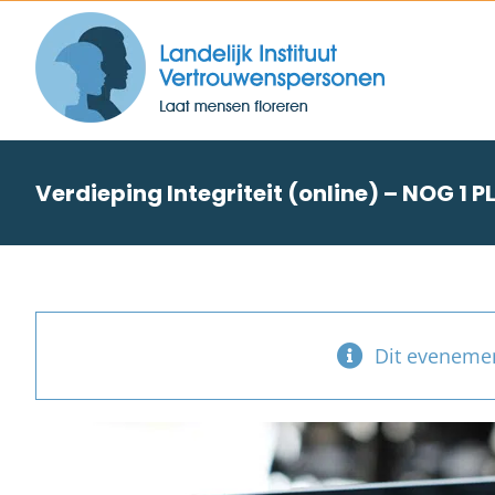
Skip
to
content
Verdieping Integriteit (online) – NOG 1
Dit evenemen