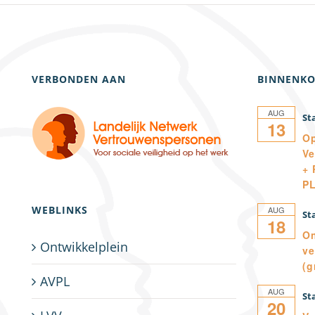
VERBONDEN AAN
BINNENKO
AUG
13
Op
Ve
+ 
P
WEBLINKS
AUG
18
On
Ontwikkelplein
ve
(g
AVPL
AUG
20