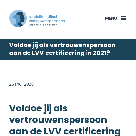
Skip
to
content
Voldoe jij als vertrouwenspersoon
aan de LVV certificering in 2021?
26 mei 2020
Voldoe jij als
vertrouwenspersoon
aan de LVV certificering